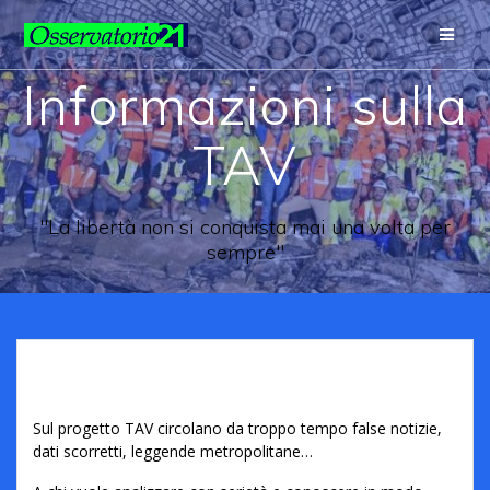
Informazioni sulla
TAV
"La libertà non si conquista mai una volta per
sempre"
Sul progetto TAV circolano da troppo tempo false notizie,
dati scorretti, leggende metropolitane…