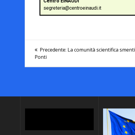
Centro EINAUDI
segreteria@centroeinaudi.it
Precedente:
La comunità scientifica smentis
Ponti
La libertà è un bene che non
si conquista mai “una volta
per sempre”