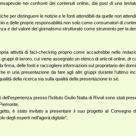
sapevole nei confronti dei contenuti online, dai post di una testata
e per distinguere le notizie e le fonti attendibili da quelle non attendib
lo e delle proprie responsabilità non solo come consumatori di conte
anza e del valore del giornalismo strutturato come strumento per la d
opria attività di fact-checking proprio come accadrebbe nelle redazion
 gruppi di lavoro, cui viene assegnato un elenco di articoli online, di cu
la firma, delle fonti e raccogliere informazioni sul proprietario dei do
che in una presentazione da fare agli altri gruppi durante l’ultimo in
ualità della ricerca sia sulla qualità della presentazione in sé.
i dell’esperienza presso l’Istituto Giulio Natta di Rivoli sono stati pres
l Piemonte.
etto, è stato invitato a presentare il suo progetto al Convegno d
olo degli esperti nell’agorà digitale”.