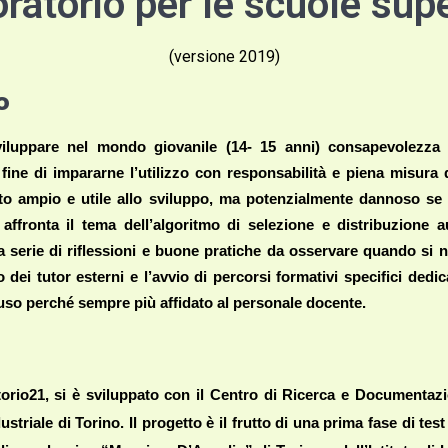
ratorio per le scuole supe
(versione 2019)
o
iluppare nel mondo giovanile (14- 15 anni) consapevolezza 
ine di impararne l’utilizzo con responsabilità e piena misura 
to ampio e utile allo sviluppo, ma potenzialmente dannoso se 
affronta il tema dell’algoritmo di selezione e distribuzione a
 serie di riflessioni e buone pratiche da osservare quando si nav
i tutor esterni e l’avvio di percorsi formativi specifici dedicati
uso perché sempre più affidato al personale docente.
atorio21, si è sviluppato con il Centro di Ricerca e Documentazi
ustriale di Torino. Il progetto è il frutto di una prima fase di tes