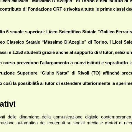
 liceo classico “Massimo D’Azeglio” di Torino e dell’Istituto di I
contributo di Fondazione CRT e rivolta a tutte le prime classi degl
to 6 scuole superiori: Liceo Scientifico Statale “Galileo Ferraris”
iceo Classico Statale “Massimo D’Azeglio” di Torino, i Licei Sal
classi e 1.250 studenti grazie anche al supporto di 8 tutor, selezio
 in corso prevedono l’allargamento a nuovi istituti e soprattutto 
 Istruzione Superiore “Giulio Natta” di Rivoli (TO) affinché pro
do così la possibilità ai tutor di estendere ulteriormente la sperimen
ativi
nti delle dinamiche della comunicazione digitale contemporanea c
ibuzione automatica dei contenuti su social media e motori di ricerca