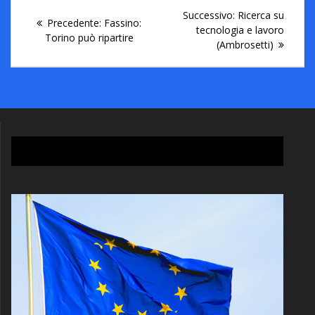
Successivo:
Ricerca su
Precedente:
Fassino:
tecnologia e lavoro
Torino può ripartire
(Ambrosetti)
La libertà è un bene che non si conquista mai “una volta
per sempre”